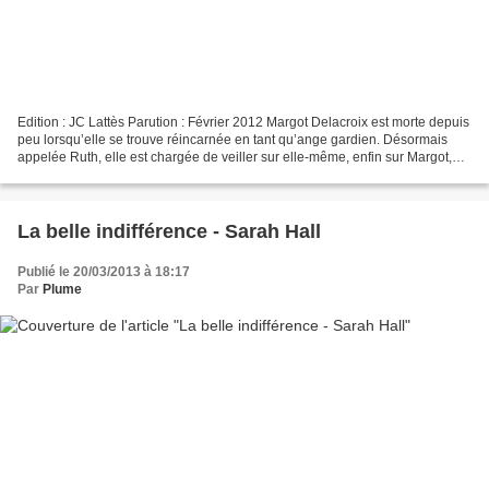
Edition : JC Lattès Parution : Février 2012 Margot Delacroix est morte depuis
peu lorsqu’elle se trouve réincarnée en tant qu’ange gardien. Désormais
appelée Ruth, elle est chargée de veiller sur elle-même, enfin sur Margot,
qui reprend dès le début la...
La belle indifférence - Sarah Hall
Publié le 20/03/2013 à 18:17
Par
Plume