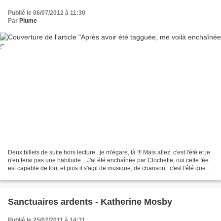
Publié le 06/07/2012 à 11:30
Par
Plume
Deux billets de suite hors lecture...je m'égare, là !!! Mais allez, c'est l'été et je
n'en ferai pas une habitude... J'ai été enchaînée par Clochette, oui cette fée
est capable de tout et puis il s'agit de musique, de chanson...c'est l'été que
diable...
Sanctuaires ardents - Katherine Mosby
Publié le 25/02/2011 à 14:31