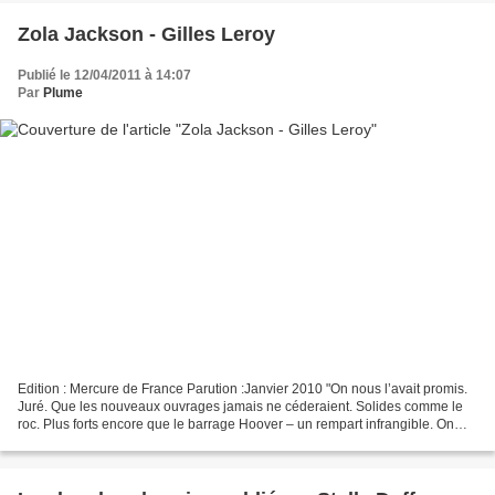
Zola Jackson - Gilles Leroy
Publié le 12/04/2011 à 14:07
Par
Plume
Edition : Mercure de France Parution :Janvier 2010 "On nous l’avait promis.
Juré. Que les nouveaux ouvrages jamais ne céderaient. Solides comme le
roc. Plus forts encore que le barrage Hoover – un rempart infrangible. On
nous l’avait promis et bêtement...