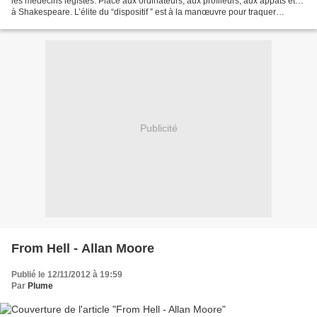
les médecins légistes. Place aux ordinateurs, aux profileurs, aux appâts et…
à Shakespeare. L’élite du “dispositif ” est à la manœuvre pour traquer
l’insaisissable “Spectateur”...
Publicité
From Hell - Allan Moore
Publié le 12/11/2012 à 19:59
Par
Plume