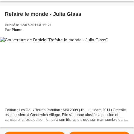
Refaire le monde - Julia Glass
Publié le 12/07/2011 à 15:21
Par
Plume
Edition : Les Deux Terres Parution : Mai 2009 (J'ai Lu : Mars 2011) Greenie
est pâtissière à Greenwich Village. Elle s'adonne ainsi à sa passion et
consacre le reste de son temps à son fils, tandis que son mari sombre dans
la mélancolie. Le gouverneur...