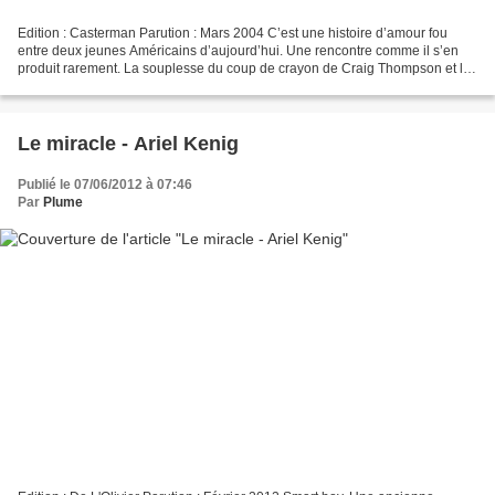
Edition : Casterman Parution : Mars 2004 C’est une histoire d’amour fou
entre deux jeunes Américains d’aujourd’hui. Une rencontre comme il s’en
produit rarement. La souplesse du coup de crayon de Craig Thompson et la
générosité des personnages donnent...
Le miracle - Ariel Kenig
Publié le 07/06/2012 à 07:46
Par
Plume