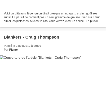
Voici un gâteau si léger qu’on dirait presque un nuage… et d'un goût très
subtil. En plus il ne contient pas un seul gramme de graisse. Bien sûr il faut
aimer les pistaches. Si c’est le cas, vous verrez, c’est un délice ! En plus il
permet d’utiliser...
Blankets - Craig Thompson
Publié le 21/01/2012 à 00:00
Par
Plume