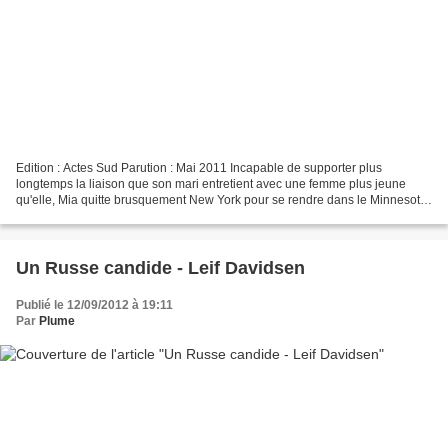
Edition : Actes Sud Parution : Mai 2011 Incapable de supporter plus
longtemps la liaison que son mari entretient avec une femme plus jeune
qu'elle, Mia quitte brusquement New York pour se rendre dans le Minnesota
et se réfugier quelque temps auprès de...
Un Russe candide - Leif Davidsen
Publié le 12/09/2012 à 19:11
Par
Plume