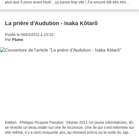
plus que 6 jours avant Noël... ça passe trop vite ! J'ai encore été très très
gâtée cette...
La prière d'Audubon - Isaka Kôtarô
Publié le 06/03/2011 à 15:32
Par
Plume
Edition : Philippe Picquier Parution : Février 2011 Un jeune informaticien, Itô,
se réveille un beau matin sur une île inconnue. Une île qui s’est refermée sur
elle-même, il y a cent cinquante ans, au moment précis où le reste du Japon
s’ouvrait au monde....