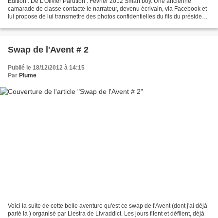
Edition : De L'Olivier Parution : Février 2012 Smart boy. Une ancienne
camarade de classe contacte le narrateur, devenu écrivain, via Facebook et
lui propose de lui transmettre des photos confidentielles du fils du président
en vacances au Brésil. Alors...
Swap de l'Avent # 2
Publié le 18/12/2012 à 14:15
Par
Plume
Voici la suite de cette belle aventure qu'est ce swap de l'Avent (dont j'ai déjà
parlé là ) organisé par Liestra de Livraddict. Les jours filent et défilent, déjà