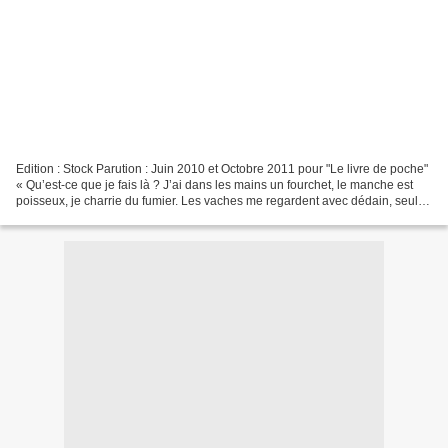
Edition : Stock Parution : Juin 2010 et Octobre 2011 pour "Le livre de poche"
« Qu’est-ce que je fais là ? J’ai dans les mains un fourchet, le manche est
poisseux, je charrie du fumier. Les vaches me regardent avec dédain, seul le
regard très doux d’une...