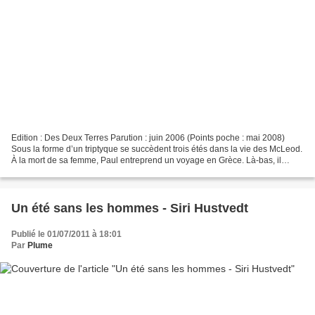
Edition : Des Deux Terres Parution : juin 2006 (Points poche : mai 2008)
Sous la forme d’un triptyque se succèdent trois étés dans la vie des McLeod.
À la mort de sa femme, Paul entreprend un voyage en Grèce. Là-bas, il
s’éprend d’une jeune artiste peintre....
Un été sans les hommes - Siri Hustvedt
Publié le 01/07/2011 à 18:01
Par
Plume