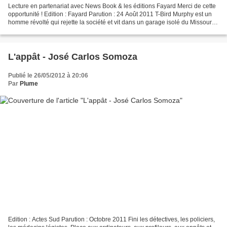
Lecture en partenariat avec News Book & les éditions Fayard Merci de cette
opportunité ! Edition : Fayard Parution : 24 Août 2011 T-Bird Murphy est un
homme révolté qui rejette la société et vit dans un garage isolé du Missouri.
Violent, raciste et marginalisé,...
L'appât - José Carlos Somoza
Publié le 26/05/2012 à 20:06
Par
Plume
Edition : Actes Sud Parution : Octobre 2011 Fini les détectives, les policiers,