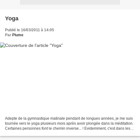
Yoga
Publié le 16/03/2011 à 14:05
Par
Plume
Adepte de la gymnastique matinale pendant de longues années, je me suis
tournée vers le yoga plusieurs mois après avoir plongée dans la méditation.
Certaines personnes font le chemin inverse... ! Evidemment, c'est dans les
livres que j'ai trouvé mon bonheur,...