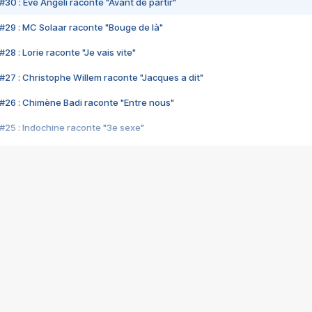
#30 : Eve Angeli raconte "Avant de partir"
#29 : MC Solaar raconte "Bouge de là"
28 : Lorie raconte "Je vais vite"
#27 : Christophe Willem raconte "Jacques a dit"
#26 : Chimène Badi raconte "Entre nous"
#25 : Indochine raconte "3e sexe"
#24 : Zaho raconte "C'est chelou"
#23 : Patrick Bruel raconte "Au café des délices"
#22 : Kyo raconte "Le chemin"
#21 : Nolwenn Leroy raconte "Cassé"
#20 : Patrick Hernandez raconte "Born to be alive"
#19 : Lorie raconte "Près de moi"
#18 : Michael Jones raconte "A nos actes manqués" (avec Jean-Jacque