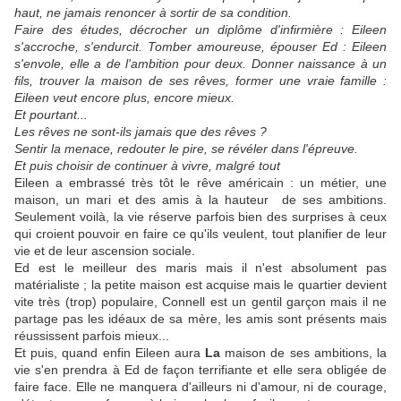
haut, ne jamais renoncer à sortir de sa condition.
Faire des études, décrocher un diplôme d'infirmière : Eileen
s'accroche, s'endurcit. Tomber amoureuse, épouser Ed : Eileen
s'envole, elle a de l'ambition pour deux. Donner naissance à un
fils, trouver la maison de ses rêves, former une vraie famille :
Eileen veut encore plus, encore mieux.
Et pourtant...
Les rêves ne sont-ils jamais que des rêves ?
Sentir la menace, redouter le pire, se révéler dans l'épreuve.
Et puis choisir de continuer à vivre, malgré tout
Eileen a embrassé très tôt le rêve américain : un métier, une
maison, un mari et des amis à la hauteur de ses ambitions.
Seulement voilà, la vie réserve parfois bien des surprises à ceux
qui croient pouvoir en faire ce qu'ils veulent, tout planifier de leur
vie et de leur ascension sociale.
Ed est le meilleur des maris mais il n'est absolument pas
matérialiste ; la petite maison est acquise mais le quartier devient
vite très (trop) populaire, Connell est un gentil garçon mais il ne
partage pas les idéaux de sa mère, les amis sont présents mais
réussissent parfois mieux...
Et puis, quand enfin Eileen aura
La
maison de ses ambitions, la
vie s'en prendra à Ed de façon terrifiante et elle sera obligée de
faire face. Elle ne manquera d'ailleurs ni d'amour, ni de courage,