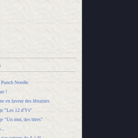
s
 Punch Needle
ue !
 en faveur des librairies
ge "Les 12 d'Ys"
e "Un mot, des titres"
...
 par auteurs de A à H