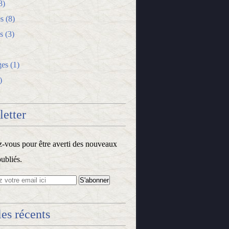
8)
s
(8)
s
(3)
ges
(1)
)
etter
vous pour être averti des nouveaux
publiés.
les récents