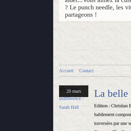
? Le punch needle, les vit
partageons !
Accueil
Contact
La belle
20 mars
Edition : Christian 
habilement composée
traversées par une s