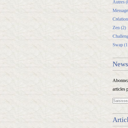
Autres
(
Message
Création
Zen
(2)
Challen
Swap
(1
Newsl
Abonnez-
articles 
Artic