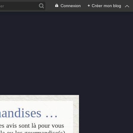
Connexion
+
Créer mon blog
Isabelle Passions : lectures++, gourmandises & créations
es avis sont là pour vous
, la ou les gourmandise(s)