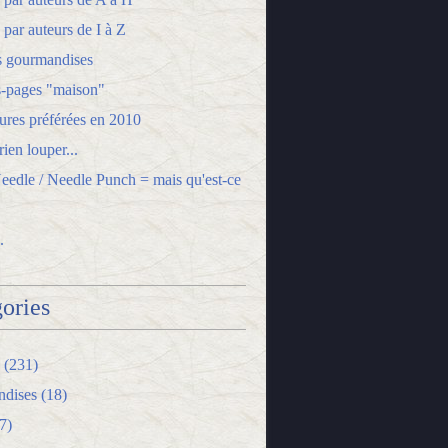
 par auteurs de I à Z
s gourmandises
-pages "maison"
ures préférées en 2010
ien louper...
edle / Needle Punch = mais qu'est-ce
.
ories
(231)
dises
(18)
7)