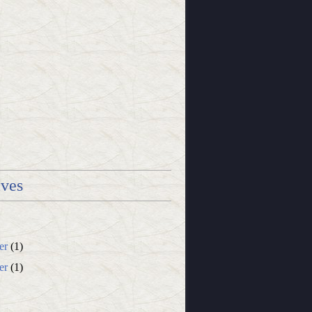
ives
er
(1)
er
(1)