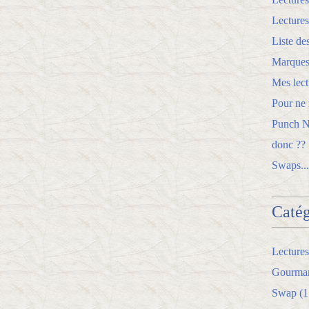
Lectures
Liste de
Marques
Mes lect
Pour ne r
Punch Ne
donc ??
Swaps...
Catég
Lectures
Gourman
Swap
(1