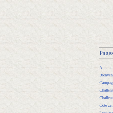
Page
Album -
Bienven
Campagne
Challen
Challeng
Côté zen
Lectures