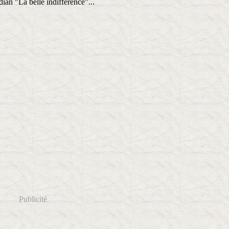
an "La belle indifférence"...
Publicité