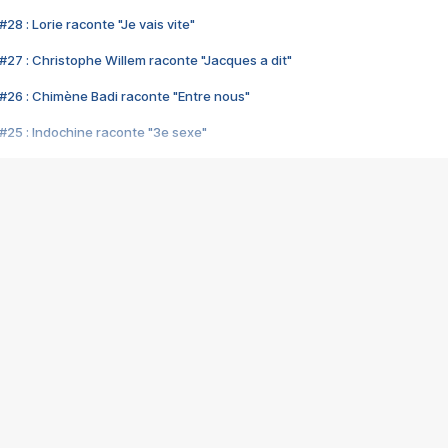
28 : Lorie raconte "Je vais vite"
#27 : Christophe Willem raconte "Jacques a dit"
#26 : Chimène Badi raconte "Entre nous"
#25 : Indochine raconte "3e sexe"
#24 : Zaho raconte "C'est chelou"
#23 : Patrick Bruel raconte "Au café des délices"
#22 : Kyo raconte "Le chemin"
#21 : Nolwenn Leroy raconte "Cassé"
#20 : Patrick Hernandez raconte "Born to be alive"
#19 : Lorie raconte "Près de moi"
#18 : Michael Jones raconte "A nos actes manqués" (avec Jean-Jacque
#17 : Khaled raconte "Aïcha"