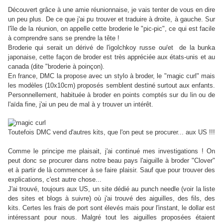
Découvert grâce à une amie réunionnaise, je vais tenter de vous en dire
un peu plus. De ce que j'ai pu trouver et traduire à droite, à gauche. Sur
l'île de la réunion, on appelle cette broderie le "pic-pic", ce qui est facile
à comprendre sans se prendre la tête !
Broderie qui serait un dérivé de l'igolchkoy russe ou/et de la bunka
japonaise, cette façon de broder est très appréciée aux états-unis et au
canada (dite "broderie à poinçon).
En france, DMC la propose avec un stylo à broder, le "magic curl" mais
les modèles (10x10cm) proposés semblent destiné surtout aux enfants.
Personnellement, habituée à broder en points comptés sur du lin ou de
l'aïda fine, j'ai un peu de mal à y trouver un intérêt.
Toutefois DMC vend d'autres kits, que l'on peut se procurer... aux US !!!
Comme le principe me plaisait, j'ai continué mes investigations ! On
peut donc se procurer dans notre beau pays l'aiguille à broder "Clover"
et à partir de là commencer à se faire plaisir. Sauf que pour trouver des
explications, c'est autre chose...
J'ai trouvé, toujours aux US, un site dédié au punch needle (voir la liste
des sites et blogs à suivre) où j'ai trouvé des aiguilles, des fils, des
kits. Certes les frais de port sont élevés mais pour l'instant, le dollar est
intéressant pour nous. Malgré tout les aiguilles proposées étaient