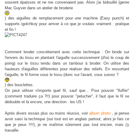
souvent épaisses et ne me convenaient pas. Alors j'ai bidouillé (genre
Mac Guyver dans un atelier de broderie
) des aiguilles de remplacement pour une machine (Easy punch) et
supports igolchkoy pour arriver à ce que je voulais vraiment : pratique
et fin !
Comment broder concrètement avec cette technique : On brode sur
l'envers du tissu en plantant l'aiguille successivement (d'où le coup de
poing) sur le tissu tendu dans un tambour à broder. On utilise des
hauteurs d'aiguilles différentes pour réaliser des reliefs. En ressortant
l'aiguille, le fil forme sous le tissu (donc sur l'avant, vous suivez ?
) des bouclettes.
On peut utiliser n'importe quel fil, sauf que... Pour pouvoir "fluffer"
(comment traduire ça ?!!) pour pouvoir "pelucher", il faut que le fil se
dédouble et là encore, une direction : les US !
Après divers essais plus ou moins réussis, voir
album photo
, je pense
avoir saisi la technique (oui tout est en anglais partout, alors je fais ce
que je peux !!!!), je ne maîtrise sûrement pas tout encore, mais j'y
travaille.