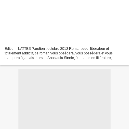
Édition : LATTES Parution : octobre 2012 Romantique, libérateur et
totalement addictif, ce roman vous obsédera, vous possédera et vous
marquera à jamais. Lorsqu’Anastasia Steele, étudiante en littérature,
interviewe le richissime jeune chef d’entreprise...