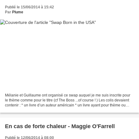
Publié le 15/06/2014 à 15:42
Par
Plume
Mélanie et Guillaume ont organisé ce swap auquel je me suis inscrite pour
le thème comme pour le titre (cf The Boss ...of course ! ) Les colis devaient
contenir : * un livre d’un auteur américain * un livre ayant pour thème ou
cadre les États-Unis * une...
En cas de forte chaleur - Maggie O'Farrell
Publié le 12/06/2014 à 08:00