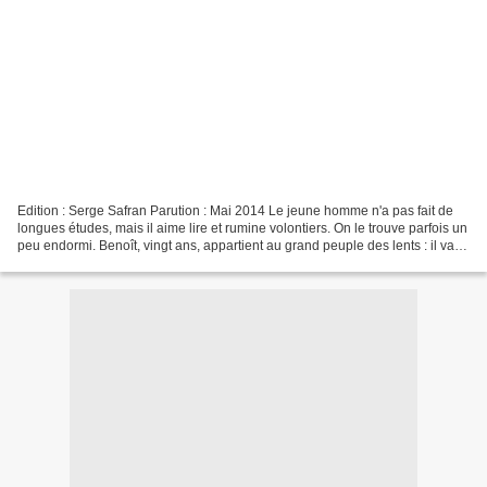
Edition : Serge Safran Parution : Mai 2014 Le jeune homme n'a pas fait de
longues études, mais il aime lire et rumine volontiers. On le trouve parfois un
peu endormi. Benoît, vingt ans, appartient au grand peuple des lents : il va
même jusqu'à considérer...