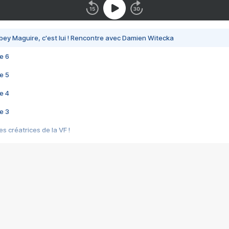
bey Maguire, c'est lui ! Rencontre avec Damien Witecka
e 6
e 5
e 4
e 3
s créatrices de la VF !
e 2
e 1
e Mektoub My Love arrive enfin ! Rencontre avec Shaïn Boumedine et Sal
i : après Toni en famille
elle réalise le bouleversant Dites lui que je l'aime