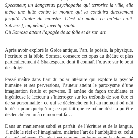
Spectateur, un dangereux psychopathe qui terrorise la ville, elle
mène une lutte contre la montre qui la conduira directement
jusqu’à l’antre du monstre. C’est du moins ce qu’elle croit.
Subversif, inquiétant, inventif, subtil.
Où Somoza atteint l’apogée de sa folie et de son art.
Après avoir exploré la Grèce antique, l’art, la poésie, la physique,
l’écriture et la bible, Somoza consacre cet opus au théâtre et plus
particulièrement à Shakespeare dont il connaît l’œuvre sur le bout
des doigts.
Passé maître dans l’art du polar littéraire qui explore la psyché
humaine et ses perversions, l’auteur atteint le paroxysme d’une
imagination fertile et perverse. Il amène de façon troublante et
ingénieuse le lecteur à s’interroger sur les tréfonds de son être et
de sa personnalité : ce qui se déclenche en lui au moment où naît
le désir pour quelqu’un ; ce qui fait que ce même désir a pu être
déclenché en lui à ce moment-là…
Dans un maniement subtil et parfait de l’écriture et de la langue,
il mêle le réel et l’imaginaire, maîtrise l’art de l’ambigüité et celui
des métaphores. Ce récit est comme toujours sous la plume de