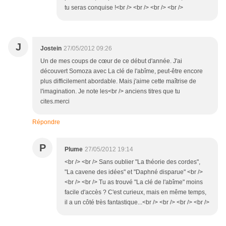
tu seras conquise !<br /> <br /> <br /> <br />
J
Jostein
27/05/2012 09:26
Un de mes coups de cœur de ce début d'année. J'ai
découvert Somoza avec La clé de l'abîme, peut-être encore
plus difficilement abordable. Mais j'aime cette maîtrise de
l'imagination. Je note les<br /> anciens titres que tu
cites.merci
Répondre
P
Plume
27/05/2012 19:14
<br /> <br /> Sans oublier "La théorie des cordes",
"La cavene des idées" et "Daphné disparue" <br />
<br /> <br /> Tu as trouvé "La clé de l'abîme" moins
facile d'accès ? C'est curieux, mais en même temps,
il a un côté très fantastique...<br /> <br /> <br /> <br />