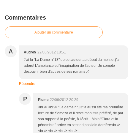
Commentaires
Ajouter un commentaire
A
Audrey
22/06/2012 18:51
J'ai lu "La Dame n°13" de cet auteur au début du mois et j'ai
adoré! L'ambiance et l'imagination de l'auteur. Je compte
découvrir bien d'autres de ses romans :-)
Répondre
P
Plume
22/06/2012 20:29
<br /> <br /> "La dame n°13" a aussi été ma première
lecture de Somoza et il reste mon titre préféré, de par
son rapport à la poésie, à l'écrit... Mais "Clara et la
pénombre" arrive en second pas loin derrière<br />
<br /> <br /> <br /> <br />