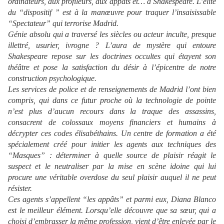
ordinateurs, aux profileurs, aux appâts et… à Shakespeare. L’élite
du “dispositif ” est à la manœuvre pour traquer l’insaisissable
“Spectateur” qui terrorise Madrid.
Génie absolu qui a traversé les siècles ou acteur inculte, presque
illettré, usurier, ivrogne ? L’aura de mystère qui entoure
Shakespeare repose sur les doctrines occultes qui étayent son
théâtre et pose la satisfaction du désir à l’épicentre de notre
construction psychologique.
Les services de police et de renseignements de Madrid l’ont bien
compris, qui dans ce futur proche où la technologie de pointe
n’est plus d’aucun recours dans la traque des assassins,
consacrent de colossaux moyens financiers et humains à
décrypter ces codes élisabéthains. Un centre de formation a été
spécialement créé pour initier les agents aux techniques des
“Masques” : déterminer à quelle source de plaisir réagit le
suspect et le neutraliser par la mise en scène idoine qui lui
procure une véritable overdose du seul plaisir auquel il ne peut
résister.
Ces agents s’appellent “les appâts” et parmi eux, Diana Blanco
est le meilleur élément. Lorsqu’elle découvre que sa sœur, qui a
choisi d’embrasser la même profession, vient d’être enlevée par le