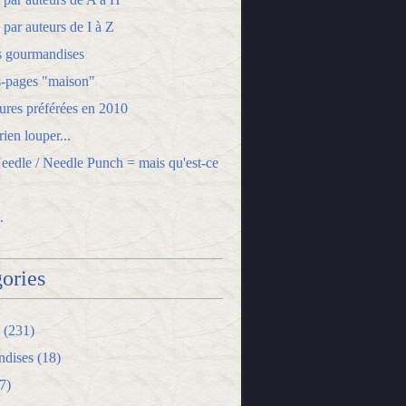
 par auteurs de I à Z
s gourmandises
-pages "maison"
ures préférées en 2010
ien louper...
edle / Needle Punch = mais qu'est-ce
.
ories
(231)
dises
(18)
7)