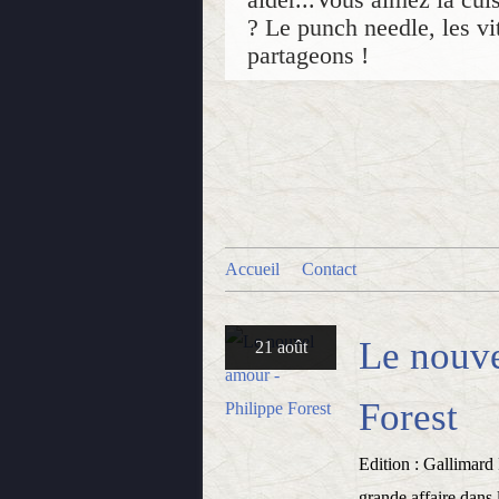
? Le punch needle, les vit
partageons !
Accueil
Contact
Le nouve
21 août
Forest
Edition : Gallimard 
grande affaire dans 