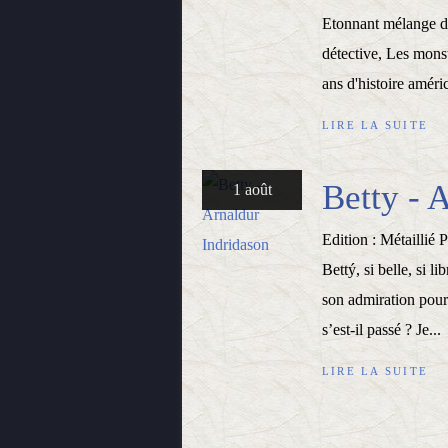
Etonnant mélange de
détective, Les monst
ans d'histoire améric
LIRE LA SUITE
Betty - 
1 août
Edition : Métaillié 
Bettý, si belle, si l
son admiration pour
s’est-il passé ? Je...
LIRE LA SUITE