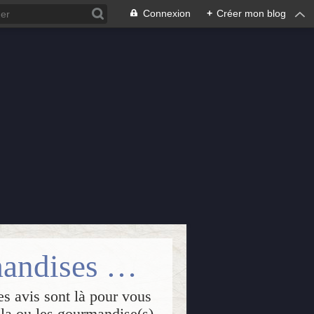
Connexion
+
Créer mon blog
Isabelle Passions : lectures++, gourmandises & créations
es avis sont là pour vous
, la ou les gourmandise(s)