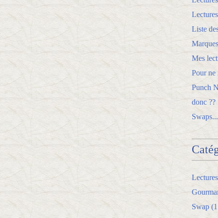
Lectures
Liste de
Marques
Mes lect
Pour ne r
Punch Ne
donc ??
Swaps...
Catég
Lectures
Gourman
Swap
(1