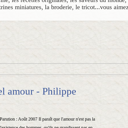
rines miniatures, la broderie, le tricot...vous aime
l amour - Philippe
Parution : Août 2007 Il paraît que l'amour n'est pas la
l'existence des hommes, qu'ils ne grandissent pas en