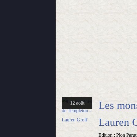
Les mons
12 août
Lauren G
Edition : Plon Paru