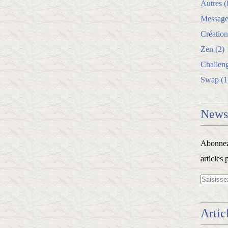
Autres
(
Message
Création
Zen
(2)
Challen
Swap
(1
Newsl
Abonnez-
articles 
Artic