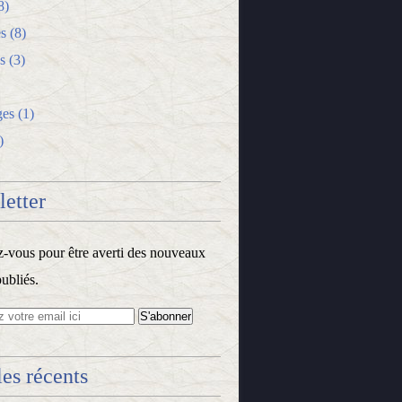
8)
s
(8)
s
(3)
ges
(1)
)
etter
vous pour être averti des nouveaux
publiés.
les récents