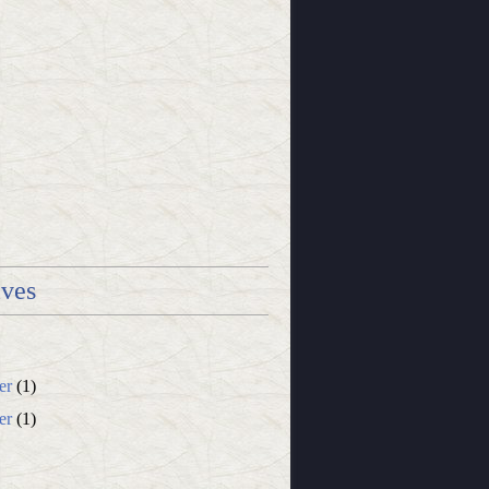
ives
er
(1)
er
(1)