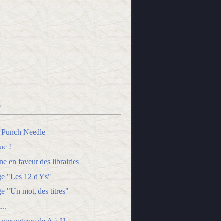
s
 Punch Needle
ue !
 en faveur des librairies
ge "Les 12 d'Ys"
e "Un mot, des titres"
...
 par auteurs de A à H