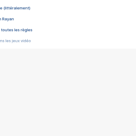
e (littéralement)
im Rayan
 toutes les règles
s les jeux vidéo
us choquant de Rockstar ? - Le scandale BULLY
e plus moche de Steam
du RÊVE tourne au CAUCHEMAR
pendant 8 heures
it… à tort
umiliés par un jeu vidéo
ire - Final Fantasy 8
ti un empire - Age of Empires