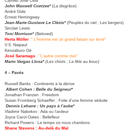
Camillo José Cela
John Maxwell Coetzee
*
(La disgrâce)
André Gide
Ernest Hemingway
Jean-Marie-Gustave Le Clézio
*
(Peuples du ciel ; Les bergers)
Sinclair Lewis
Toni Morrison
*
(Beloved)
Herta Müller
:
" L'homme est un grand faisan sur terre"
V.S. Naipaul
Kenzaburo Oé
José Saramago
:
"L'autre comme moi"
Mario Vargas Llosa*
(Les chiots ; La fête au bouc)
4 – Pavés
Russell Banks : Continents à la dérive
Albert Cohen : Belle du Seigneur
*
Jonathan Franzen : Freedom
Susan Fromberg Schaeffer : Folie d’une femme séduite
Dennis Lehane : Un pays à l’aube
*
Vladimir Nabokov : Ada ou l’ardeur
Joyce Carol Oates : Bellefleur
Richard Powers : Le temps où nous chantions
Shane Stevens :
Au-delà du Mal