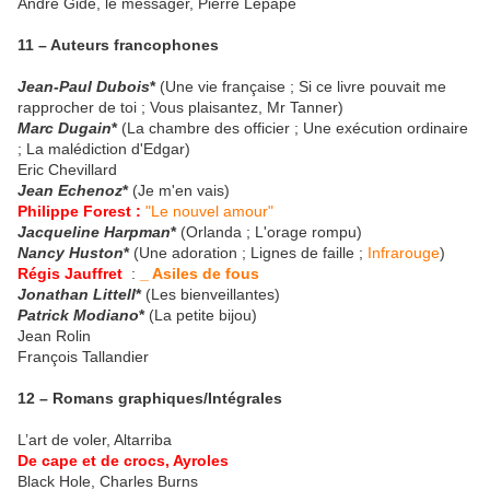
André Gide, le messager, Pierre Lepape
11 – Auteurs francophones
Jean-Paul Dubois
*
(Une vie française ; Si ce livre pouvait me
rapprocher de toi ; Vous plaisantez, Mr Tanner)
Marc Dugain
*
(La chambre des officier ; Une exécution ordinaire
; La malédiction d'Edgar)
Eric Chevillard
Jean Echenoz
*
(Je m'en vais)
Philippe Forest :
"Le nouvel amour"
Jacqueline Harpman
*
(Orlanda ; L'orage rompu)
Nancy Huston
*
(Une adoration ; Lignes de faille ;
Infrarouge
)
Régis Jauffret
:
_ Asiles de fous
Jonathan Littell
*
(Les bienveillantes)
Patrick Modiano
*
(La petite bijou)
Jean Rolin
François Tallandier
12 – Romans graphiques/Intégrales
L’art de voler, Altarriba
De cape et de crocs, Ayroles
Black Hole, Charles Burns