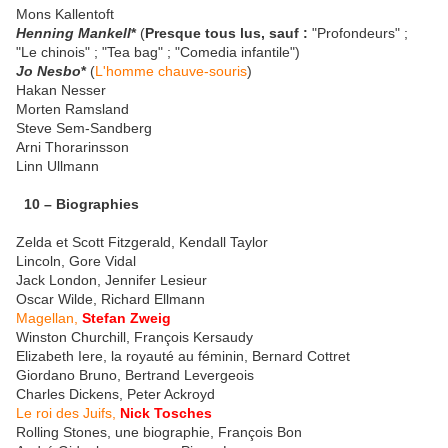
Mons Kallentoft
Henning Mankell
*
(
Presque tous lus, sauf :
"Profondeurs" ;
"Le chinois" ; "Tea bag" ; "Comedia infantile")
Jo Nesbo
*
(
L'homme chauve-souris
)
Hakan Nesser
Morten Ramsland
Steve Sem-Sandberg
Arni Thorarinsson
Linn Ullmann
10 – Biographies
Zelda et Scott Fitzgerald, Kendall Taylor
Lincoln, Gore Vidal
Jack London, Jennifer Lesieur
Oscar Wilde, Richard Ellmann
Magellan,
Stefan Zweig
Winston Churchill, François Kersaudy
Elizabeth Iere, la royauté au féminin, Bernard Cottret
Giordano Bruno, Bertrand Levergeois
Charles Dickens, Peter Ackroyd
Le roi des Juifs,
Nick Tosches
Rolling Stones, une biographie, François Bon