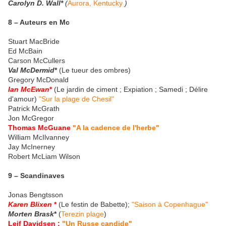
Carolyn D. Wall*
(
Aurora, Kentucky
)
8 – Auteurs en Mc
Stuart MacBride
Ed McBain
Carson McCullers
Val McDermid
*
(Le tueur des ombres)
Gregory McDonald
Ian McEwan
*
(Le jardin de ciment ; Expiation ; Samedi ; Délire
d'amour)
"Sur la plage de Chesil"
Patrick McGrath
Jon McGregor
Thomas McGuane
"A la cadence de l'herbe"
William McIlvanney
Jay McInerney
Robert McLiam Wilson
9 – Scandinaves
Jonas Bengtsson
Karen Blixen
*
(Le festin de Babette);
"Saison à Copenhague"
Morten Brask
*
(
Terezin plage
)
Leif Davidsen :
"Un Russe candide"