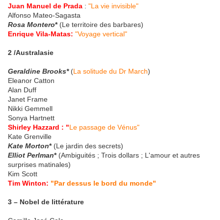
Juan Manuel de Prada
:
"La vie invisible"
Alfonso Mateo-Sagasta
Rosa Montero
*
(Le territoire des barbares)
Enrique Vila-Matas:
"Voyage vertical"
2 /Australasie
Geraldine Brooks*
(
La solitude du Dr March
)
Eleanor Catton
Alan Duff
Janet Frame
Nikki Gemmell
Sonya Hartnett
Shirley Hazzard :
"
Le passage de Vénus"
Kate Grenville
Kate Morton
*
(Le jardin des secrets)
Elliot Perlman
*
(Ambiguités ; Trois dollars ; L'amour et autres
surprises matinales)
Kim Scott
Tim Winton:
"Par dessus le bord du monde"
3 – Nobel de littérature