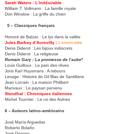
Sarah Waters :
L’indésirable
William T. Vollmann : La famille royale
Don Winslow : La griffe du chien
5 – Classiques français
Honoré de Balzac : Le lys dans la vallée
Jules Barbey d’Aurevilly :
L’ensorcelée
Denis Diderot : Les bijoux indiscrets
Denis Diderot : La religieuse
Romain Gary : La promesse de l’aube
*
Louis Guilloux : Le pain des rêves
Joris Karl Huysmans : A rebours
Lesage : Histoire de Gil Blas de Santillane
Jean Lorrain : La maison Philibert
Marivaux : Le paysan parvenu
Stendhal :
Chroniques italiennes
Michel Tournier : Le roi des Aulnes
6 – Auteurs latino-américains
José María Arguedas
Roberto Bolaño
José Donoso