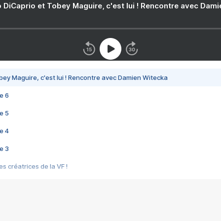
 DiCaprio et Tobey Maguire, c'est lui ! Rencontre avec Dam
bey Maguire, c'est lui ! Rencontre avec Damien Witecka
e 6
e 5
e 4
e 3
s créatrices de la VF !
e 2
e 1
e Mektoub My Love arrive enfin ! Rencontre avec Shaïn Boumedine et Sal