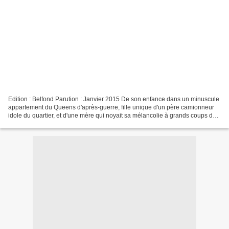
Edition : Belfond Parution : Janvier 2015 De son enfance dans un minuscule
appartement du Queens d'après-guerre, fille unique d'un père camionneur
idole du quartier, et d'une mère qui noyait sa mélancolie à grands coups de
scotch, Eileen Tumulty a tiré...