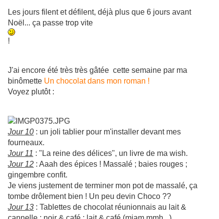
Les jours filent et défilent, déjà plus que 6 jours avant
Noël... ça passe trop vite
!
J'ai encore été très très gâtée cette semaine par ma
binômette
Un chocolat dans mon roman !
Voyez plutôt :
Jour 10
: un joli tablier pour m'installer devant mes
fourneaux.
Jour 11
: "La reine des délices", un livre de ma wish.
Jour 12
: Aaah des épices ! Massalé ; baies rouges ;
gingembre confit.
Je viens justement de terminer mon pot de massalé, ça
tombe drôlement bien ! Un peu devin Choco ??
Jour 13
: Tablettes de chocolat réunionnais au lait &
cannelle ; noir & café ; lait & café (miam,mmh...)