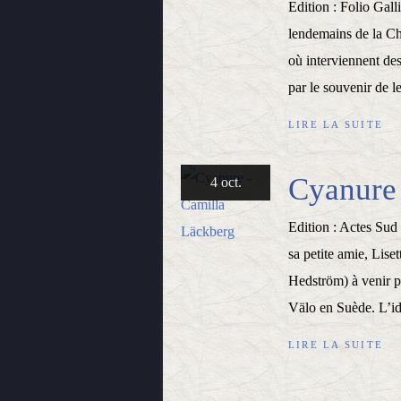
Edition : Folio Gall
lendemains de la C
où interviennent des
par le souvenir de l
LIRE LA SUITE
Cyanure 
4 oct.
Edition : Actes Sud
sa petite amie, Lise
Hedström) à venir pa
Välo en Suède. L’id
LIRE LA SUITE