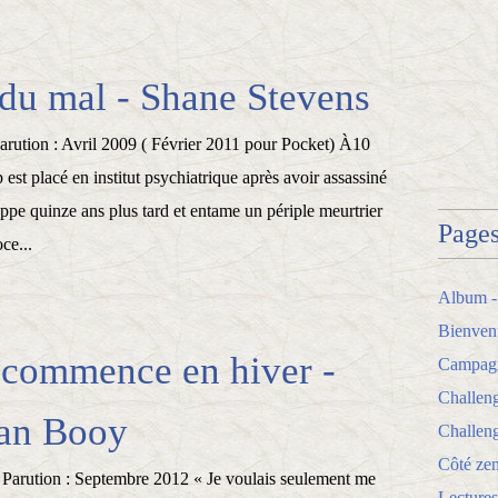
du mal - Shane Stevens
Parution : Avril 2009 ( Février 2011 pour Pocket) À10
st placé en institut psychiatrique après avoir assassiné
appe quinze ans plus tard et entame un périple meurtrier
Page
ce...
Album -
Bienven
 commence en hiver -
Campagne
Challen
an Booy
Challeng
Côté zen
 Parution : Septembre 2012 « Je voulais seulement me
Lectures