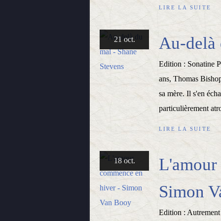
LIRE LA SUITE
Au-delà 
21 oct.
Edition : Sonatine 
ans, Thomas Bishop e
sa mère. Il s'en éch
particulièrement atro
LIRE LA SUITE
L'amour
18 oct.
Simon V
Edition : Autrement