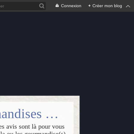
Connexion
+
Créer mon blog
Isabelle Passions : lectures++, gourmandises & créations
es avis sont là pour vous
, la ou les gourmandise(s)