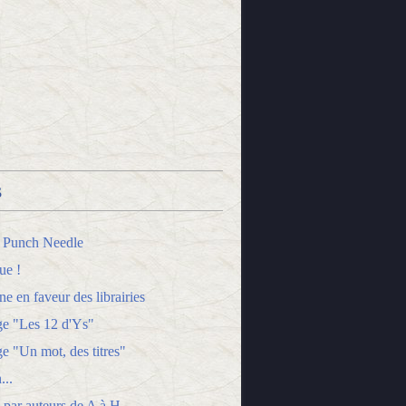
s
 Punch Needle
ue !
 en faveur des librairies
ge "Les 12 d'Ys"
e "Un mot, des titres"
...
 par auteurs de A à H