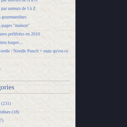
 par auteurs de I à Z
s gourmandises
-pages "maison"
ures préférées en 2010
ien louper...
edle / Needle Punch = mais qu'est-ce
.
ories
(231)
dises
(18)
7)