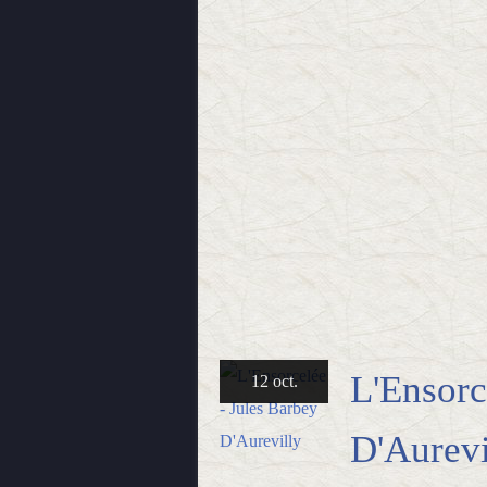
L'Ensorc
12 oct.
D'Aurevi