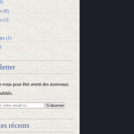
8)
s
(8)
s
(3)
ges
(1)
)
etter
vous pour être averti des nouveaux
publiés.
les récents