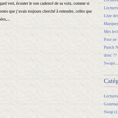
gard vert, écouter le son cadencé de sa voix, comme si
Lectures
 notes que j’avais toujours cherché à entendre, celles que
Liste de
ées,...
Marques
Mes lect
Pour ne r
Punch Ne
donc ??
Swaps...
Catég
Lectures
Gourman
Swap
(1