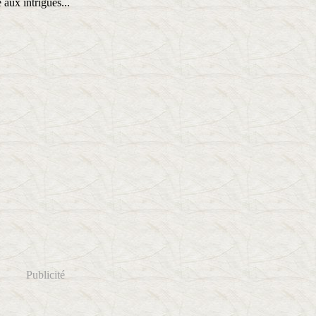
e aux intrigues...
Publicité