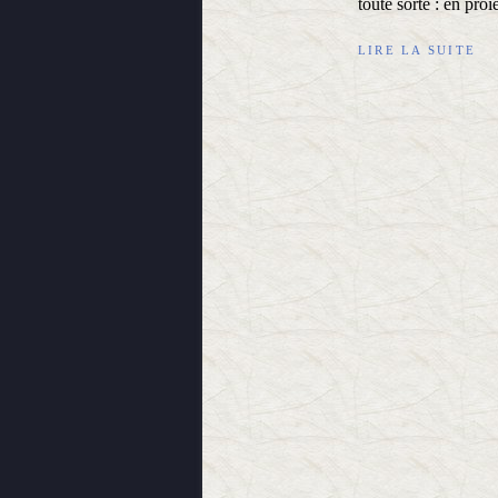
toute sorte : en proi
LIRE LA SUITE