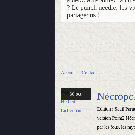
? Le punch needle, les vit
partageons !
Accueil
Contact
Nécropol
30 oct.
Edition : Seuil Paru
version Point2 Nécro
par les fous, les my