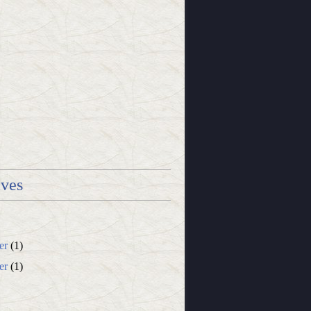
ives
er
(1)
er
(1)