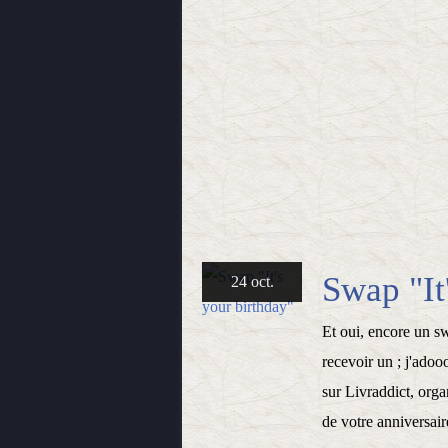
Swap "It
24 oct.
Et oui, encore un swa
recevoir un ; j'adoo
sur Livraddict, orga
de votre anniversaire