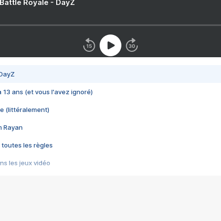
 Battle Royale - DayZ
 DayZ
 a 13 ans (et vous l'avez ignoré)
e (littéralement)
im Rayan
 toutes les règles
s les jeux vidéo
us choquant de Rockstar ? - Le scandale BULLY
e plus moche de Steam
du RÊVE tourne au CAUCHEMAR