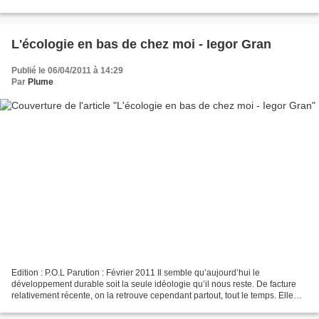
large du golfe de Siam, l'internement...
L'écologie en bas de chez moi - Iegor Gran
Publié le 06/04/2011 à 14:29
Par
Plume
Edition : P.O.L Parution : Février 2011 Il semble qu’aujourd’hui le
développement durable soit la seule idéologie qu’il nous reste. De facture
relativement récente, on la retrouve cependant partout, tout le temps. Elle
accommode l’école, bien sûr, mais...