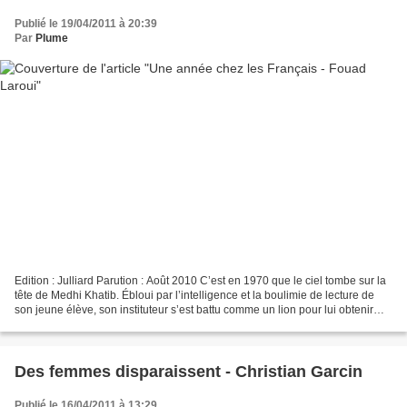
Publié le 19/04/2011 à 20:39
Par
Plume
Edition : Julliard Parution : Août 2010 C’est en 1970 que le ciel tombe sur la
tête de Medhi Khatib. Ébloui par l’intelligence et la boulimie de lecture de
son jeune élève, son instituteur s’est battu comme un lion pour lui obtenir
une bourse d’interne...
Des femmes disparaissent - Christian Garcin
Publié le 16/04/2011 à 13:29