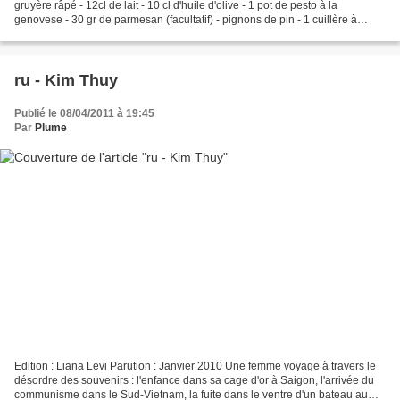
gruyère râpé - 12cl de lait - 10 cl d'huile d'olive - 1 pot de pesto à la
genovese - 30 gr de parmesan (facultatif) - pignons de pin - 1 cuillère à
soupe de basilic frais, ciselé...
ru - Kim Thuy
Publié le 08/04/2011 à 19:45
Par
Plume
Edition : Liana Levi Parution : Janvier 2010 Une femme voyage à travers le
désordre des souvenirs : l'enfance dans sa cage d'or à Saigon, l'arrivée du
communisme dans le Sud-Vietnam, la fuite dans le ventre d'un bateau au