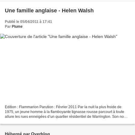
Une famille anglaise - Helen Walsh
Publié le 05/04/2011 à 17:41
Par
Plume
Edition : Flammarion Parution : Février 2011 Par la nuit la plus froide de
1975, un jeune homme à la flamboyante tignasse rousse parcourt à toute
allure les rues enneigées d’un quartier résidentiel de Warrington. Son nom
est Robbie Fitzgerald, et il court...
Hébergé par Overblog