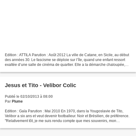
Edition : ATTILA Parution : Août 2012 La ville de Catane, en Sicile, au début
des années 30. Le fascisme se déploie sur l’île, quand une enfant ressort
exaltée d’une salle de cinéma de quartier. Elle a la démarche chaloupée,
une cigarette imaginaire au...
Jesus et Tito - Velibor Colic
Publié le 02/10/2013 à 08:00
Par
Plume
Edition : Gaïa Parution : Mai 2010 En 1970, dans la Yougoslavie de Tito,
Velibor a six ans et veut devenir footballeur. Noir et Brésilien, de préférence.
"Relativement tôt, je me suis rendu compte que mes souvenirs, mon
enfance, toute ma vie d'avant,...