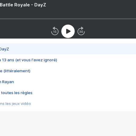
 Battle Royale - DayZ
 DayZ
 a 13 ans (et vous l'avez ignoré)
e (littéralement)
im Rayan
 toutes les règles
s les jeux vidéo
us choquant de Rockstar ? - Le scandale BULLY
e plus moche de Steam