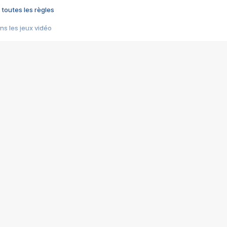
 toutes les règles
s les jeux vidéo
us choquant de Rockstar ? - Le scandale BULLY
e plus moche de Steam
du RÊVE tourne au CAUCHEMAR
pendant 8 heures
it… à tort
umiliés par un jeu vidéo
ire - Final Fantasy 8
ti un empire - Age of Empires
story DOFUS
tard, il crée l'un des pires jeux de tous les temps, MindsEye.