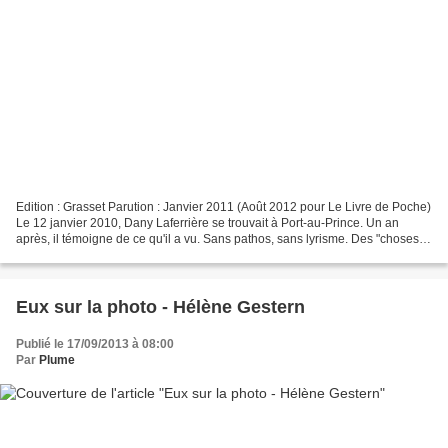
Edition : Grasset Parution : Janvier 2011 (Août 2012 pour Le Livre de Poche)
Le 12 janvier 2010, Dany Laferrière se trouvait à Port-au-Prince. Un an
après, il témoigne de ce qu'il a vu. Sans pathos, sans lyrisme. Des "choses
vues" qui disent l'horreur,...
Eux sur la photo - Hélène Gestern
Publié le 17/09/2013 à 08:00
Par
Plume