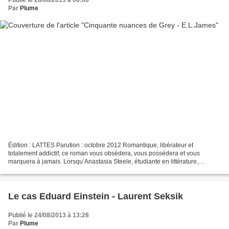
Publié le 28/08/2013 à 08:00
Par
Plume
Édition : LATTES Parution : octobre 2012 Romantique, libérateur et
totalement addictif, ce roman vous obsédera, vous possédera et vous
marquera à jamais. Lorsqu’Anastasia Steele, étudiante en littérature,
interviewe le richissime jeune chef d’entreprise...
Le cas Eduard Einstein - Laurent Seksik
Publié le 24/08/2013 à 13:28
Par
Plume