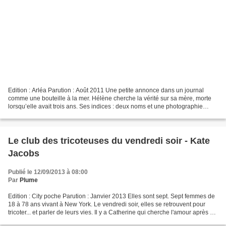
Edition : Arléa Parution : Août 2011 Une petite annonce dans un journal
comme une bouteille à la mer. Hélène cherche la vérité sur sa mère, morte
lorsqu’elle avait trois ans. Ses indices : deux noms et une photographie
retrouvée dans des papiers de famille,...
Le club des tricoteuses du vendredi soir - Kate
Jacobs
Publié le 12/09/2013 à 08:00
Par
Plume
Edition : City poche Parution : Janvier 2013 Elles sont sept. Sept femmes de
18 à 78 ans vivant à New York. Le vendredi soir, elles se retrouvent pour
tricoter... et parler de leurs vies. Il y a Catherine qui cherche l'amour après un
divorce. Lucy, elle,...