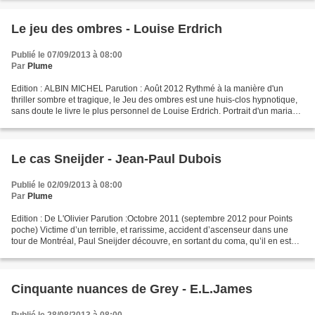
Le jeu des ombres - Louise Erdrich
Publié le 07/09/2013 à 08:00
Par
Plume
Edition : ALBIN MICHEL Parution : Août 2012 Rythmé à la manière d'un
thriller sombre et tragique, le Jeu des ombres est une huis-clos hypnotique,
sans doute le livre le plus personnel de Louise Erdrich. Portrait d'un mariage
et d'une famille sur le point...
Le cas Sneijder - Jean-Paul Dubois
Publié le 02/09/2013 à 08:00
Par
Plume
Edition : De L'Olivier Parution :Octobre 2011 (septembre 2012 pour Points
poche) Victime d’un terrible, et rarissime, accident d’ascenseur dans une
tour de Montréal, Paul Sneijder découvre, en sortant du coma, qu’il en est
aussi l’unique survivant : sa...
Cinquante nuances de Grey - E.L.James