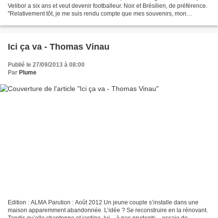
Velibor a six ans et veut devenir footballeur. Noir et Brésilien, de préférence.
"Relativement tôt, je me suis rendu compte que mes souvenirs, mon
enfance, toute ma vie d'avant,...
Ici ça va - Thomas Vinau
Publié le 27/09/2013 à 08:00
Par
Plume
Edition : ALMA Parution : Août 2012 Un jeune couple s’installe dans une
maison apparemment abandonnée. L’idée ? Se reconstruire en la rénovant.