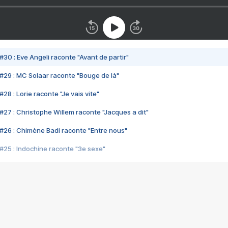
#30 : Eve Angeli raconte "Avant de partir"
#29 : MC Solaar raconte "Bouge de là"
28 : Lorie raconte "Je vais vite"
#27 : Christophe Willem raconte "Jacques a dit"
#26 : Chimène Badi raconte "Entre nous"
#25 : Indochine raconte "3e sexe"
#24 : Zaho raconte "C'est chelou"
#23 : Patrick Bruel raconte "Au café des délices"
#22 : Kyo raconte "Le chemin"
#21 : Nolwenn Leroy raconte "Cassé"