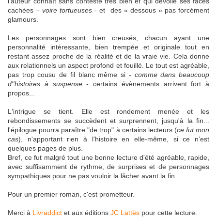
l'auteur connaît sans conteste très bien et qui dévoile ses faces
cachées –
voire tortueuses
- et des « dessous » pas forcément
glamours.
Les personnages sont bien creusés, chacun ayant une
personnalité intéressante, bien trempée et originale tout en
restant assez proche de la réalité et de la vraie vie. Cela donne
aux relationnels un aspect profond et fouillé. Le tout est agréable,
pas trop cousu de fil blanc même si -
comme dans beaucoup
d''histoires à suspense
- certains évènements arrivent fort à
propos...
L'intrigue se tient. Elle est rondement menée et les
rebondissements se succèdent et surprennent, jusqu'à la fin...
l'épilogue pourra paraître "de trop" à certains lecteurs (
ce fut mon
cas
), n'apportant rien à l'histoire en elle-même, si ce n’est
quelques pages de plus.
Bref, ce fut malgré tout une bonne lecture d'été agréable, rapide,
avec suffisamment de rythme, de surprises et de personnages
sympathiques pour ne pas vouloir la lâcher avant la fin.
Pour un premier roman, c'est prometteur.
Merci à
Livraddict
et aux éditions
JC Lattès
pour cette lecture.