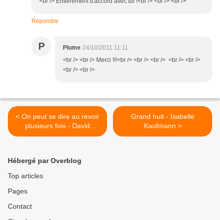
<br /> Entièrement d'accord avec toi !<br /> <br /> <br />
Répondre
P
Plume
24/10/2011 11:11
<br /> <br /> Merci !!!<br /> <br /> <br /> <br /> <br />
<br /> <br />
< On peut se dire au revoir
Grand huit - Isabelle
plusieurs fois - David
Kaufmann >
Servan-Schreiber
Hébergé par Overblog
Top articles
Pages
Contact