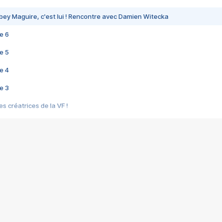
bey Maguire, c'est lui ! Rencontre avec Damien Witecka
e 6
e 5
e 4
e 3
s créatrices de la VF !
e 2
e 1
e Mektoub My Love arrive enfin ! Rencontre avec Shaïn Boumedine et Sal
i : après Toni en famille
elle réalise le bouleversant Dites lui que je l'aime
ais ! Rencontre autour de Vie privée de Rebecca Zlotowski