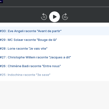
#30 : Eve Angeli raconte "Avant de partir"
#29 : MC Solaar raconte "Bouge de là"
28 : Lorie raconte "Je vais vite"
#27 : Christophe Willem raconte "Jacques a dit"
#26 : Chimène Badi raconte "Entre nous"
#25 : Indochine raconte "3e sexe"
#24 : Zaho raconte "C'est chelou"
#23 : Patrick Bruel raconte "Au café des délices"
#22 : Kyo raconte "Le chemin"