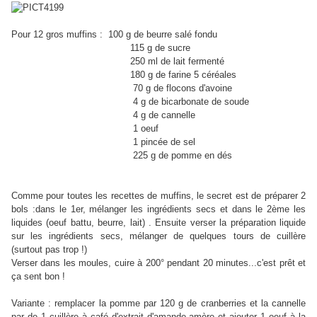
Pour 12 gros muffins : 100 g de beurre salé fondu
115 g de sucre
250 ml de lait fermenté
180 g de farine 5 céréales
70 g de flocons d'avoine
4 g de bicarbonate de soude
4 g de cannelle
1 oeuf
1 pincée de sel
225 g de pomme en dés
Comme pour toutes les recettes de muffins, le secret est de préparer 2
bols :dans le 1er, mélanger les ingrédients secs et dans le 2ème les
liquides (oeuf battu, beurre, lait) . Ensuite verser la préparation liquide
sur les ingrédients secs, mélanger de quelques tours de cuillère
(surtout pas trop !)
Verser dans les moules, cuire à 200° pendant 20 minutes...c'est prêt et
ça sent bon !
Variante : remplacer la pomme par 120 g de cranberries et la cannelle
par de 1 cuillère à café d'extrait d'amande amère et ajouter 1 oeuf à la