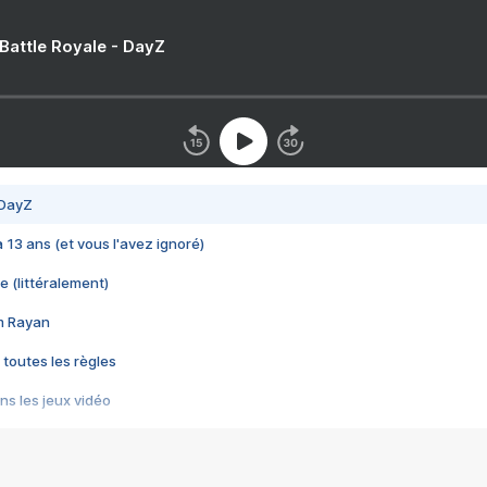
 Battle Royale - DayZ
 DayZ
 a 13 ans (et vous l'avez ignoré)
e (littéralement)
im Rayan
 toutes les règles
s les jeux vidéo
us choquant de Rockstar ? - Le scandale BULLY
e plus moche de Steam