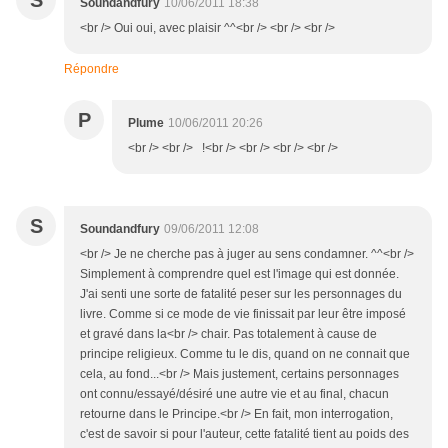
S
Soundandfury
10/06/2011 18:38
<br /> Oui oui, avec plaisir ^^<br /> <br /> <br />
Répondre
P
Plume
10/06/2011 20:26
<br /> <br /> !<br /> <br /> <br /> <br />
S
Soundandfury
09/06/2011 12:08
<br /> Je ne cherche pas à juger au sens condamner. ^^<br />
Simplement à comprendre quel est l'image qui est donnée.
J'ai senti une sorte de fatalité peser sur les personnages du
livre. Comme si ce mode de vie finissait par leur être imposé
et gravé dans la<br /> chair. Pas totalement à cause de
principe religieux. Comme tu le dis, quand on ne connait que
cela, au fond...<br /> Mais justement, certains personnages
ont connu/essayé/désiré une autre vie et au final, chacun
retourne dans le Principe.<br /> En fait, mon interrogation,
c'est de savoir si pour l'auteur, cette fatalité tient au poids des