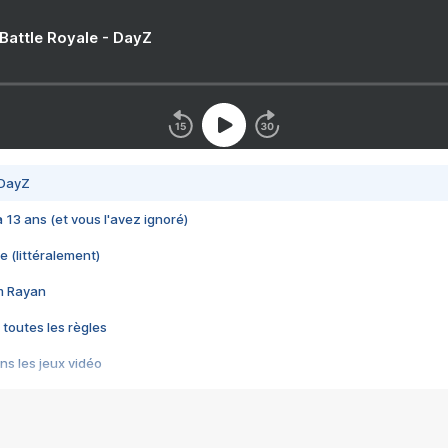
 Battle Royale - DayZ
 DayZ
 a 13 ans (et vous l'avez ignoré)
e (littéralement)
im Rayan
 toutes les règles
s les jeux vidéo
us choquant de Rockstar ? - Le scandale BULLY
e plus moche de Steam