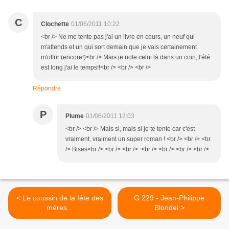
C
Clochette
01/06/2011 10:22
<br /> Ne me tente pas j'ai un livre en cours, un neuf qui
m'attends et un qui sort demain que je vais certainement
m'offrir (encore!)<br /> Mais je note celui là dans un coin, l'été
est long j'ai le temps!!<br /> <br /> <br />
Répondre
P
Plume
01/06/2011 12:03
<br /> <br /> Mais si, mais si je te tente car c'est
vraiment, vraiment un super roman ! <br /> <br /> <br
/> Bises<br /> <br /> <br /> <br /> <br /> <br /> <br />
< Le coussin de la fête des
G 229 - Jean-Philippe
mères...
Blondel >