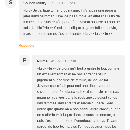
S
Soundandfury
09/06/2011 11:23
<br /> Je partage ton enthousiasme. Il n'y a pas une page à
jeter dans ce roman! Une vie pas simple, en effet et à la fin de
ma lecture je suis restée partagée... Vision positive ou non de
cette famille?<br /> C'est très critique et ça ne fait pas envie,
mais en même temps c'est très tendre.<br /> <br /> <br />
Répondre
P
Plume
09/06/2011 11:38
<br /> <br /> Je crois qu'il faut prendre le tout comme
un excellent roman et ne pas entrer dans un
jugement sur ce type de famille, de vie, de foi.
J'avoue que c'était pour moi une découverte de
savoir que<br /> cela existait vraiment ! Je n'ose pas
imaginer ces vies dans le réel, que ce soient celles
des femmes, des enfants et même du père. Sans
doute que quand on a pas connu autre chose, quand
on a été<br /> éduqué dans ce sens...et encore, et
puis c'est quand même l'Amérique, ce pays d'avant
garde, de liberté, mais où l'on trouve aussi tous les