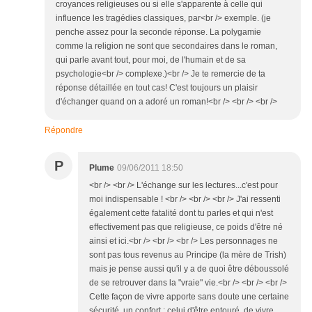
croyances religieuses ou si elle s'apparente à celle qui
influence les tragédies classiques, par<br /> exemple. (je
penche assez pour la seconde réponse. La polygamie
comme la religion ne sont que secondaires dans le roman,
qui parle avant tout, pour moi, de l'humain et de sa
psychologie<br /> complexe.)<br /> Je te remercie de ta
réponse détaillée en tout cas! C'est toujours un plaisir
d'échanger quand on a adoré un roman!<br /> <br /> <br />
Répondre
P
Plume
09/06/2011 18:50
<br /> <br /> L'échange sur les lectures...c'est pour
moi indispensable ! <br /> <br /> <br /> J'ai ressenti
également cette fatalité dont tu parles et qui n'est
effectivement pas que religieuse, ce poids d'être né
ainsi et ici.<br /> <br /> <br /> Les personnages ne
sont pas tous revenus au Principe (la mère de Trish)
mais je pense aussi qu'il y a de quoi être déboussolé
de se retrouver dans la "vraie" vie.<br /> <br /> <br />
Cette façon de vivre apporte sans doute une certaine
sécurité, un confort : celui d'être entouré, de vivre