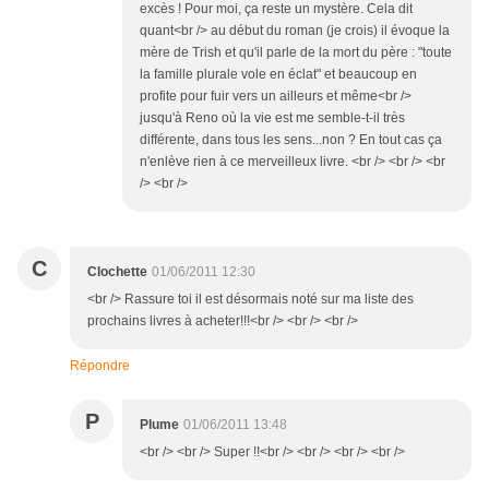
excès ! Pour moi, ça reste un mystère. Cela dit
quant<br /> au début du roman (je crois) il évoque la
mère de Trish et qu'il parle de la mort du père : "toute
la famille plurale vole en éclat" et beaucoup en
profite pour fuir vers un ailleurs et même<br />
jusqu'à Reno où la vie est me semble-t-il très
différente, dans tous les sens...non ? En tout cas ça
n'enlève rien à ce merveilleux livre. <br /> <br /> <br
/> <br />
C
Clochette
01/06/2011 12:30
<br /> Rassure toi il est désormais noté sur ma liste des
prochains livres à acheter!!!<br /> <br /> <br />
Répondre
P
Plume
01/06/2011 13:48
<br /> <br /> Super !!<br /> <br /> <br /> <br />