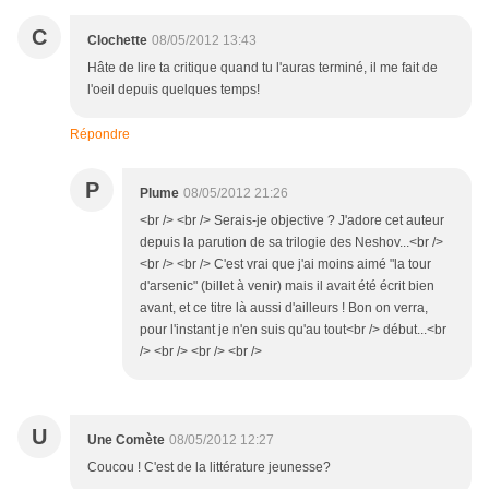
C
Clochette
08/05/2012 13:43
Hâte de lire ta critique quand tu l'auras terminé, il me fait de
l'oeil depuis quelques temps!
Répondre
P
Plume
08/05/2012 21:26
<br /> <br /> Serais-je objective ? J'adore cet auteur
depuis la parution de sa trilogie des Neshov...<br />
<br /> <br /> C'est vrai que j'ai moins aimé "la tour
d'arsenic" (billet à venir) mais il avait été écrit bien
avant, et ce titre là aussi d'ailleurs ! Bon on verra,
pour l'instant je n'en suis qu'au tout<br /> début...<br
/> <br /> <br /> <br />
U
Une Comète
08/05/2012 12:27
Coucou ! C'est de la littérature jeunesse?