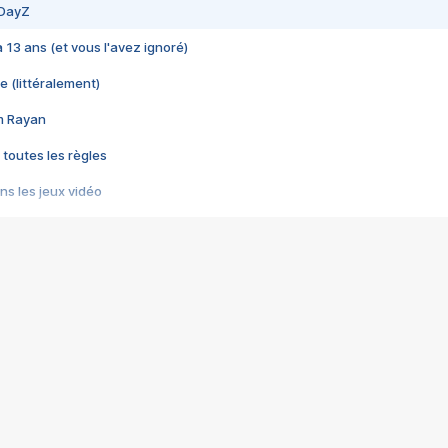
 DayZ
 a 13 ans (et vous l'avez ignoré)
e (littéralement)
im Rayan
 toutes les règles
s les jeux vidéo
us choquant de Rockstar ? - Le scandale BULLY
e plus moche de Steam
du RÊVE tourne au CAUCHEMAR
pendant 8 heures
it… à tort
umiliés par un jeu vidéo
ire - Final Fantasy 8