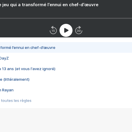
e jeu qui a transformé l’ennui en chef-d’œuvre
nsformé l’ennui en chef-d’œuvre
 DayZ
 a 13 ans (et vous l'avez ignoré)
e (littéralement)
im Rayan
 toutes les règles
s les jeux vidéo
us choquant de Rockstar ? - Le scandale BULLY