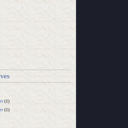
ives
er
(1)
er
(1)