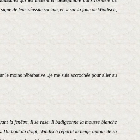
aussures qui les mettent en déséquilibre dans l'ornière de
 signe de leur réussite sociale, et, « sur la joue de Windisch,
ur le moins rébarbative...je me suis accrochée pour aller au
vant la fenêtre. Il se rase. Il badigeonne la mousse blanche
es. Du bout du doigt, Windisch répartit la neige autour de sa