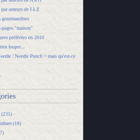
 par auteurs de I à Z
s gourmandises
-pages "maison"
ures préférées en 2010
ien louper...
edle / Needle Punch = mais qu'est-ce
.
ories
(231)
dises
(18)
7)