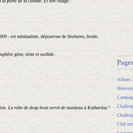
t la porte de la cuisine. Et son visage."
2009
- est minimaliste, dépourvue de fioritures, froide.
hère grise, triste et sordide.
Page
Album -
Bienven
Campagne
Challen
 fois. La robe de drap brun servit de manteau à Katharina."
Challeng
Côté zen
Lectures