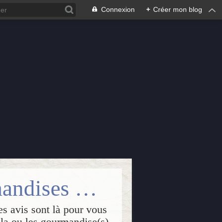
Connexion
+
Créer mon blog
Isabelle Passions : lectures++, gourmandises & créations
es avis sont là pour vous
, la ou les gourmandise(s)