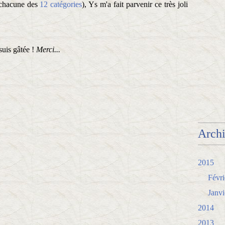
s chacune des
12 catégories
), Ys m'a fait parvenir ce très joli
suis gâtée !
Merci...
Arch
2015
Févri
Janvi
2014
2013