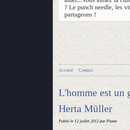
? Le punch needle, les vit
partageons !
Accueil
Contact
L'homme est un gr
Herta Müller
Publié le
12 juillet 2012
par Plume