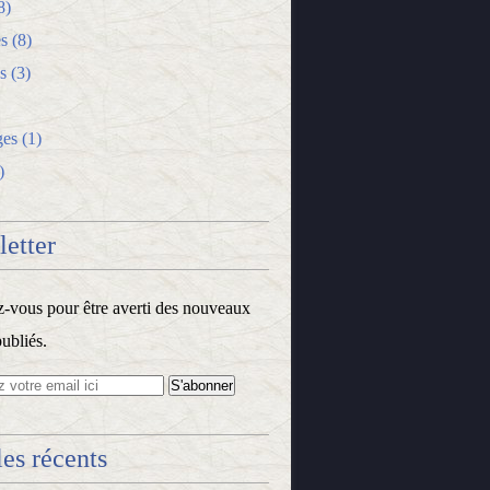
8)
s
(8)
s
(3)
ges
(1)
)
etter
vous pour être averti des nouveaux
publiés.
les récents