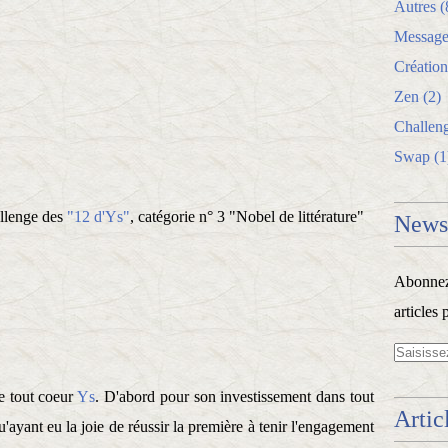
Autres
(
Message
Création
Zen
(2)
Challen
Swap
(1
allenge des
"12 d'Ys"
, catégorie n° 3 "Nobel de littérature"
Newsl
Abonnez-
articles 
de tout coeur
Ys
. D'abord pour son investissement dans tout
Artic
qu'ayant eu la joie de réussir la première à tenir l'engagement