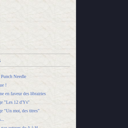
s
 Punch Needle
ue !
 en faveur des librairies
ge "Les 12 d'Ys"
e "Un mot, des titres"
...
 par auteurs de A à H