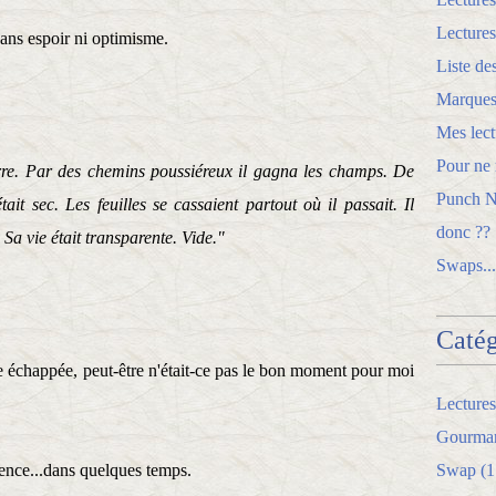
Lectures
sans espoir ni optimisme.
Liste de
Marques
Mes lect
Pour ne r
terre. Par des chemins poussiéreux il gagna les champs. De
Punch Ne
tait sec. Les feuilles se cassaient partout où il passait. Il
donc ??
 Sa vie était transparente. Vide."
Swaps...
Catég
lle échappée, peut-être n'était-ce pas le bon moment pour moi
Lectures
Gourman
rience...dans quelques temps.
Swap
(1