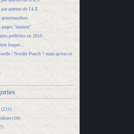
 par auteurs de I à Z
s gourmandises
-pages "maison"
ures préférées en 2010
ien louper...
edle / Needle Punch = mais qu'est-ce
.
ories
(231)
dises
(18)
7)