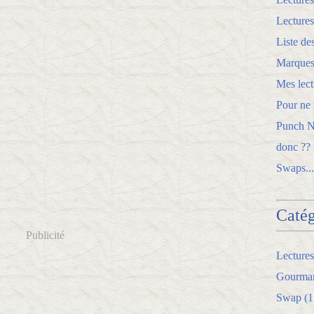
Lectures
Liste de
Marques
Mes lect
Pour ne r
Punch Ne
donc ??
Swaps...
Catég
Publicité
Lectures
Gourman
Swap
(1