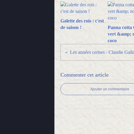
Galette des rois : c'est
de saison !
Panna cotta 
vert &amp; n
coco
Les années cerises - Claudie Gall
Commenter cet article
Ajouter un commentaire