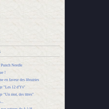
s
 Punch Needle
ue !
 en faveur des librairies
ge "Les 12 d'Ys"
e "Un mot, des titres"
...
 par auteurs de A à H