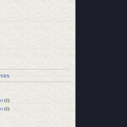
ives
er
(1)
er
(1)