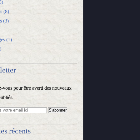
8)
s
(8)
s
(3)
ges
(1)
)
etter
vous pour être averti des nouveaux
publiés.
les récents