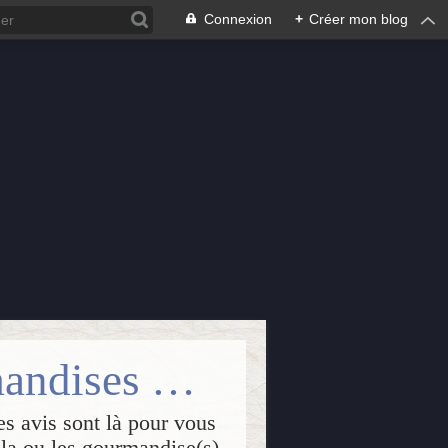
Connexion
+
Créer mon blog
Isabelle Passions : lectures++, gourmandises & créations
es avis sont là pour vous
, la ou les gourmandise(s)