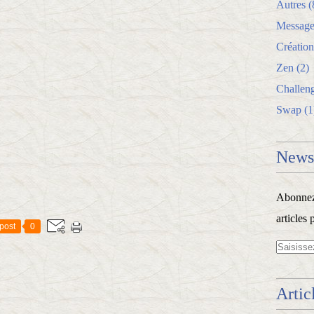
Autres
(
Message
Création
Zen
(2)
Challen
Swap
(1
Newsl
Abonnez-
articles 
post
0
Artic