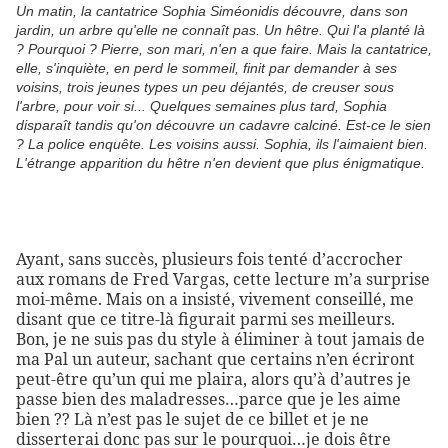
U
n matin, la cantatrice Sophia Siméonidis découvre, dans son
jardin, un arbre qu'elle ne connaît pas. Un hêtre. Qui l'a planté là
? Pourquoi ? Pierre, son mari, n'en a que faire. Mais la cantatrice,
elle, s'inquiète, en perd le sommeil, finit par demander à ses
voisins, trois jeunes types un peu déjantés, de creuser sous
l'arbre, pour voir si... Quelques semaines plus tard, Sophia
disparaît tandis qu'on découvre un cadavre calciné. Est-ce le sien
? La police enquête. Les voisins aussi. Sophia, ils l'aimaient bien.
L'étrange apparition du hêtre n'en devient que plus énigmatique.
Ayant, sans succès, plusieurs fois tenté d’accrocher
aux romans de Fred Vargas, cette lecture m’a surprise
moi-même. Mais on a insisté, vivement conseillé, me
disant que ce titre-là figurait parmi ses meilleurs.
Bon, je ne suis pas du style à éliminer à tout jamais de
ma Pal un auteur, sachant que certains n’en écriront
peut-être qu’un qui me plaira, alors qu’à d’autres je
passe bien des maladresses…parce que je les aime
bien ?? Là n’est pas le sujet de ce billet et je ne
disserterai donc pas sur le pourquoi…je dois être