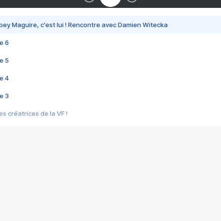
bey Maguire, c'est lui ! Rencontre avec Damien Witecka
e 6
e 5
e 4
e 3
s créatrices de la VF !
e 2
e 1
e Mektoub My Love arrive enfin ! Rencontre avec Shaïn Boumedine et Sal
i : après Toni en famille
elle réalise le bouleversant Dites lui que je l'aime
ais ! Rencontre autour de Vie privée de Rebecca Zlotowski