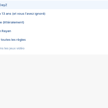
 DayZ
 a 13 ans (et vous l'avez ignoré)
e (littéralement)
im Rayan
 toutes les règles
s les jeux vidéo
us choquant de Rockstar ? - Le scandale BULLY
e plus moche de Steam
du RÊVE tourne au CAUCHEMAR
pendant 8 heures
it… à tort
umiliés par un jeu vidéo