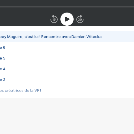
bey Maguire, c'est lui ! Rencontre avec Damien Witecka
e 6
e 5
e 4
e 3
s créatrices de la VF !
e 2
e 1
e Mektoub My Love arrive enfin ! Rencontre avec Shaïn Boumedine et Sal
i : après Toni en famille