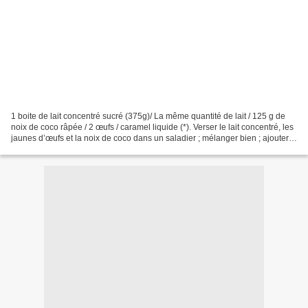
1 boite de lait concentré sucré (375g)/ La même quantité de lait / 125 g de
noix de coco râpée / 2 œufs / caramel liquide (*). Verser le lait concentré, les
jaunes d’œufs et la noix de coco dans un saladier ; mélanger bien ; ajouter
le lait puis les blancs...