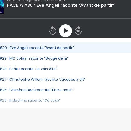
FACE A #30 : Eve Angeli raconte "Avant de partir"
#30 : Eve Angeli raconte "Avant de partir"
#29 : MC Solaar raconte "Bouge de là"
28 : Lorie raconte "Je vais vite"
#27 : Christophe Willem raconte "Jacques a dit"
#26 : Chimène Badi raconte "Entre nous"
#25 : Indochine raconte "3e sexe"
#24 : Zaho raconte "C'est chelou"
#23 : Patrick Bruel raconte "Au café des délices"