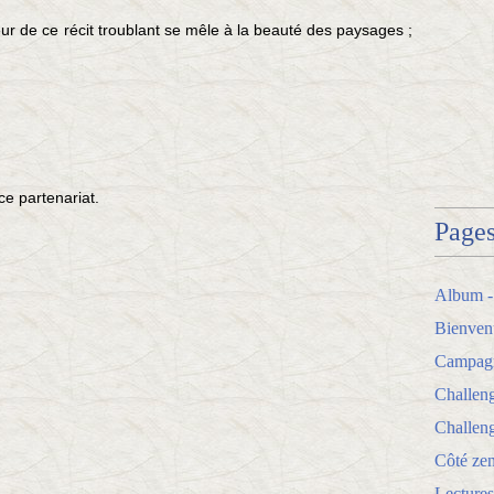
eur de ce récit troublant se mêle à la beauté des paysages ;
e partenariat.
Page
Album -
Bienven
Campagne
Challen
Challeng
Côté zen
Lectures