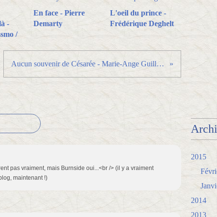
En face - Pierre
L'oeil du prince -
à -
Demarty
Frédérique Deghelt
smo /
Aucun souvenir de Césarée - Marie-Ange Guillaume
Arch
2015
rent pas vraiment, mais Burnside oui...<br /> (il y a vraiment
Févri
log, maintenant !)
Janvi
2014
2013