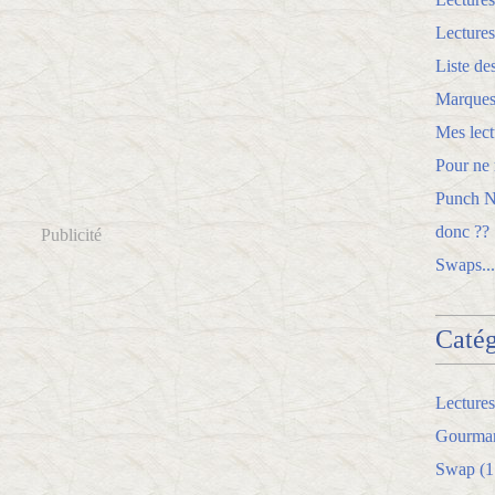
Lectures
Liste de
Marques
Mes lect
Pour ne r
Punch Ne
donc ??
Publicité
Swaps...
Catég
Lectures
Gourman
Swap
(1