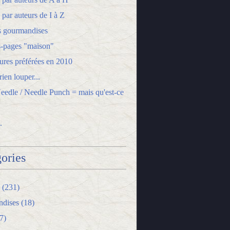
 par auteurs de I à Z
s gourmandises
-pages "maison"
ures préférées en 2010
ien louper...
edle / Needle Punch = mais qu'est-ce
.
ories
(231)
dises
(18)
7)