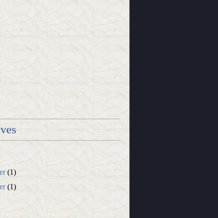
ives
er
(1)
er
(1)