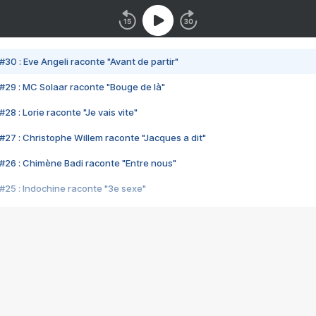
#30 : Eve Angeli raconte "Avant de partir"
#29 : MC Solaar raconte "Bouge de là"
28 : Lorie raconte "Je vais vite"
#27 : Christophe Willem raconte "Jacques a dit"
#26 : Chimène Badi raconte "Entre nous"
#25 : Indochine raconte "3e sexe"
#24 : Zaho raconte "C'est chelou"
#23 : Patrick Bruel raconte "Au café des délices"
#22 : Kyo raconte "Le chemin"
#21 : Nolwenn Leroy raconte "Cassé"
#20 : Patrick Hernandez raconte "Born to be alive"