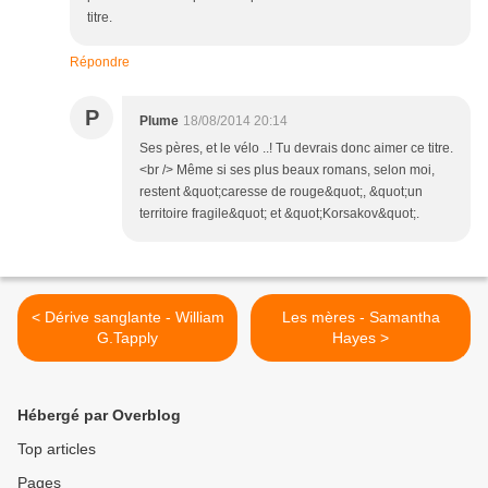
titre.
Répondre
P
Plume
18/08/2014 20:14
Ses pères, et le vélo ..! Tu devrais donc aimer ce titre.
<br /> Même si ses plus beaux romans, selon moi,
restent &quot;caresse de rouge&quot;, &quot;un
territoire fragile&quot; et &quot;Korsakov&quot;.
< Dérive sanglante - William
Les mères - Samantha
G.Tapply
Hayes >
Hébergé par Overblog
Top articles
Pages