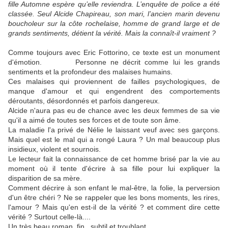
fille Automne espère qu’elle reviendra. L’enquête de police a été
classée. Seul Alcide Chapireau, son mari, l’ancien marin devenu
boucholeur sur la côte rochelaise, homme de grand large et de
grands sentiments, détient la vérité. Mais la connaît-il vraiment ?
Comme toujours avec Eric Fottorino, ce texte est un monument
d'émotion. Personne ne décrit comme lui les grands
sentiments et la profondeur des malaises humains.
Ces malaises qui proviennent de failles psychologiques, de
manque d'amour et qui engendrent des comportements
déroutants, désordonnés et parfois dangereux.
Alcide n'aura pas eu de chance avec les deux femmes de sa vie
qu'il a aimé de toutes ses forces et de toute son âme.
La maladie l'a privé de Nélie le laissant veuf avec ses garçons.
Mais quel est le mal qui a rongé Laura ? Un mal beaucoup plus
insidieux, violent et sournois.
Le lecteur fait la connaissance de cet homme brisé par la vie au
moment où il tente d'écrire à sa fille pour lui expliquer la
disparition de sa mère.
Comment décrire à son enfant le mal-être, la folie, la perversion
d'un être chéri ? Ne se rappeler que les bons moments, les rires,
l'amour ? Mais qu'en est-il de la vérité ? et comment dire cette
vérité ? Surtout celle-là....
Un très beau roman, fin , subtil et troublant.