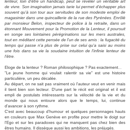
lenteur, loin d'être un handicap, peut se révéler un véritable art
de vivre. Son imagination jamais tarie lui permet d'échapper plus
souvent qu'à son tour aux servitudes de son modeste emploi de
magasinier dans une quincaillerie de la rue des Pyrénées. Enrôlé
par monsieur Belon, inspecteur de police à la retraite, dans un
étonnant Mouvement pour la Promotion de la Lenteur, il poursuit
en songe ses lointaines pérégrinations sur les mers australes,
tout en méditant cette pensée de l'un de ses amis : la fugacité du
temps qui passe n'a plus de prise sur celui qu'a saisi au moins
une fois dans sa vie la soudaine intuition de l'infinie lenteur de
l'être.
Eloge de la lenteur ? Roman philosophique ? Pas exactement...
"Le jeune homme qui voulait ralentir sa vie" est une histoire
particulière, un peu décalée.
Au départ, on ne sait pas vraiment où l'auteur veut en venir mais
il tient bien son lecteur. D'une part le récit est original et il est
empli de postulats intéressants sur la vélocité de la vie et du
monde qui nous entoure alors que le temps, lui, continue
d'avancer à son rythme.
C'est avec beaucoup d'humour et quelques personnages hauts
en couleurs que Max Genève en profite pour mettre le doigt sur
l'Ego et sur les paradoxes qui ne manquent pas chez bien des
êtres humains. Il dissèque aussi les ambitions, les préjugés.