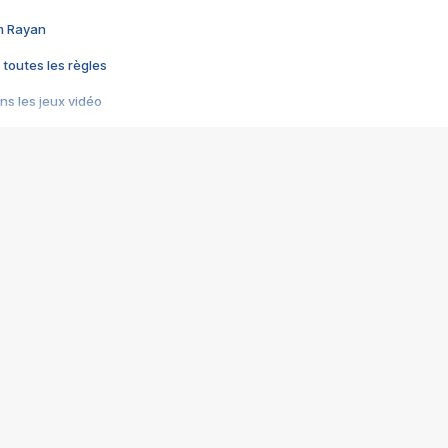
im Rayan
 toutes les règles
s les jeux vidéo
us choquant de Rockstar ? - Le scandale BULLY
e plus moche de Steam
du RÊVE tourne au CAUCHEMAR
pendant 8 heures
it… à tort
umiliés par un jeu vidéo
ire - Final Fantasy 8
ti un empire - Age of Empires
story DOFUS