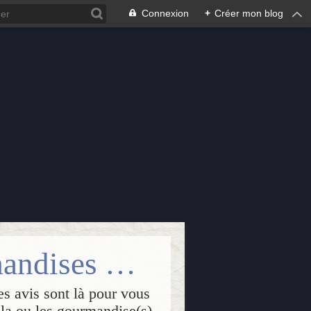
Connexion
+
Créer mon blog
Isabelle Passions : lectures++, gourmandises & créations
es avis sont là pour vous
, la ou les gourmandise(s)