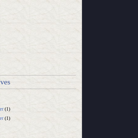
ives
er
(1)
er
(1)