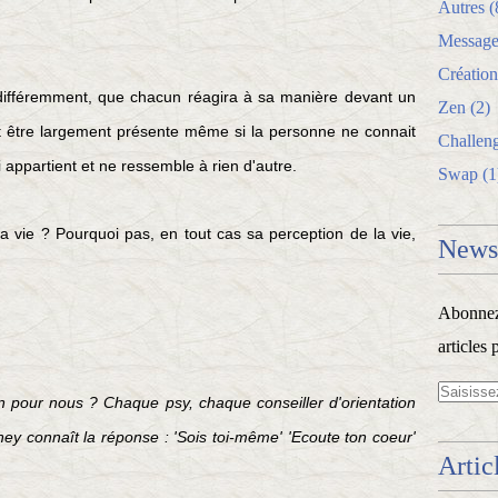
Autres
(
Message
Création
 différemment, que chacun réagira à sa manière devant un
Zen
(2)
ut être largement présente même si la personne ne connait
Challen
ui appartient et ne ressemble à rien d'autre.
Swap
(1
 vie ? Pourquoi pas, en tout cas sa perception de la vie,
Newsl
Abonnez-
articles 
pour nous ? Chaque psy, chaque conseiller d'orientation
ey connaît la réponse : 'Sois toi-même' 'Ecoute ton coeur'
Artic