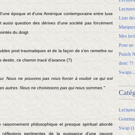
Lectures
 d'une époque et d'une Amérique contemporaine entre luxe
Liste de
st aussi question des dérives d'une société pas forcément
Marques
pointés du doigt.
Mes lect
Pour ne r
bles post traumatiques et de la façon de s'en remettre ou
Punch Ne
e destin, ce chemin tracé d'avance (?)
donc ??
Swaps...
eur. Nous ne pouvons pas nous forcer à vouloir ce qui est
les autres. Nous ne choisissons pas qui nous sommes."
Catég
Lectures
Gourman
le raisonnement philosophique et presque spirituel abordé
Swap
(1
 réflexions pertinentes de la puissance d'une oeuvre