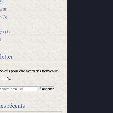
8)
s
(8)
s
(3)
ges
(1)
)
etter
vous pour être averti des nouveaux
publiés.
les récents