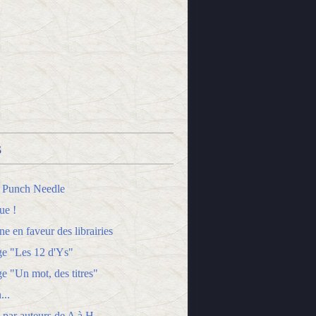
s
 Punch Needle
ue !
 en faveur des librairies
ge "Les 12 d'Ys"
e "Un mot, des titres"
...
 par auteurs de A à H