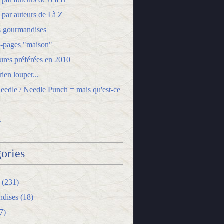
 par auteurs de I à Z
s gourmandises
-pages "maison"
ures préférées en 2010
ien louper...
edle / Needle Punch = mais qu'est-ce
.
ories
(231)
dises
(18)
7)