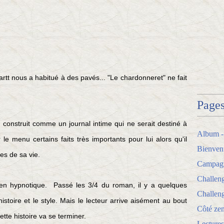
artt nous a habitué à des pavés... "Le chardonneret" ne fait
Page
, construit comme un journal intime qui ne serait destiné à
Album -
e menu certains faits très importants pour lui alors qu'il
Bienven
es de sa vie.
Campagne
Challen
ien hypnotique. Passé les 3/4 du roman, il y a quelques
Challeng
istoire et le style. M
ais le lecteur arrive aisément au bout
Côté zen
tte histoire va se terminer.
Lectures